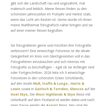
gibt sich die Landschaft rau und ungezähmt, mal
malerisch und lieblich. Meine Reisen finden zu den
schönsten Jahreszeiten im Frühjahr und Herbst statt,
wenn das Licht am Besten ist. Gerne würde ich ihnen
meine Wahlheimat fotografisch näher bringen und sie
auf einer meiner Reisen begrüßen.
Sie fotografieren gerne und möchten ihre Fotografie
verbessern? Eine einwöchige Fotoreise ist die ideale
Gelegenheit im Kreis von Gleichgesinnten voll in das
Fotografieren einzutauchen und sich intensiv mit
Fotografie zu beschäftigen – egal ob sie Anfänger sind
oder Fortgeschritten. 2026 leite ich 9 einwöchige
Fotoreisen in den schönsten Ecken Schottlands,
auf den Inseln
Mull, Staffa & Lunga
,
Harris &
Lewis
sowie in
Gairloch & Torridon
,
Glencoe
auf der
Insel Skye,
Die
West Highlands & Skye
Reise mit
Unterkunft auf dem Festland ist wieder dabei und nach
einer Pause wieder die
Assynt
Reise. Neu sind die