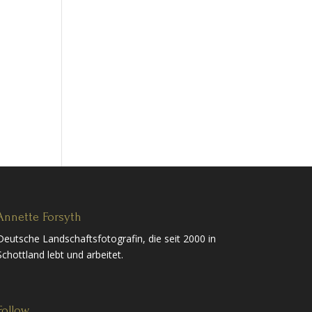
Annette Forsyth
Deutsche Landschaftsfotografin, die seit 2000 in
Schottland lebt und arbeitet.
Follow