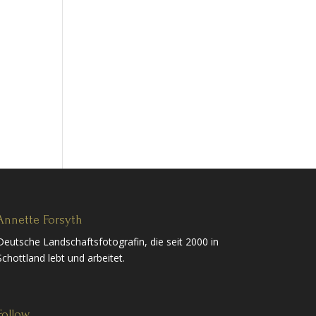
Annette Forsyth
Deutsche Landschaftsfotografin, die seit 2000 in
Schottland lebt und arbeitet.
Follow