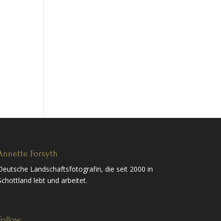
Annette Forsyth
Deutsche Landschaftsfotografin, die seit 2000 in
Schottland lebt und arbeitet.
Follow