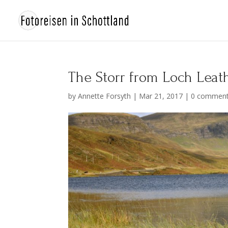
The Storr from Loch Leat
by
Annette Forsyth
|
Mar 21, 2017
|
0 commen