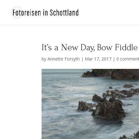
It’s a New Day, Bow Fiddle
by
Annette Forsyth
|
Mar 17, 2017
|
0 commen